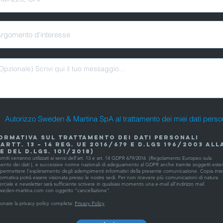
Autorizzo Sweden & Martina SpA al trattamento dei miei dati person
ORMATIVA SUL TRATTAMENTO DEI DATI PERSONALI
 artt. 13 – 14 Reg. UE 2016/679 e d.lgs 196/2003 all
e del d.lgs. 101/2018)
forniti verranno utilizzati ai sensi dell'art. 13 e art. 14 GDPR 679/2016 (Regolamento Europeo sula
mento dei dati ), e successive norme nazionali di adeguamento al GDPR anche tramite soggetti estern
i permettere l'espletamento degli adempimenti informativi della presente comunicazione. Copia inte
formativa potrà essere visionata presso le nostre sedi. Per non ricevere più comunicazioni di natura
iale e newsletter sarà sufficiente scrivere in qualsiasi momento una e-mail all’indirizzo mail
sweden-martina.com
con oggetto “cancellazione”.
ionare la privacy policy completa:
Privacy Policy