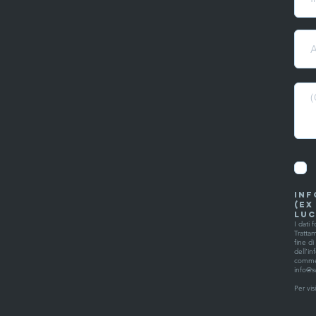
INF
(ex
luc
I dati 
Tratta
fine d
dell’in
commerc
info@
Per vis